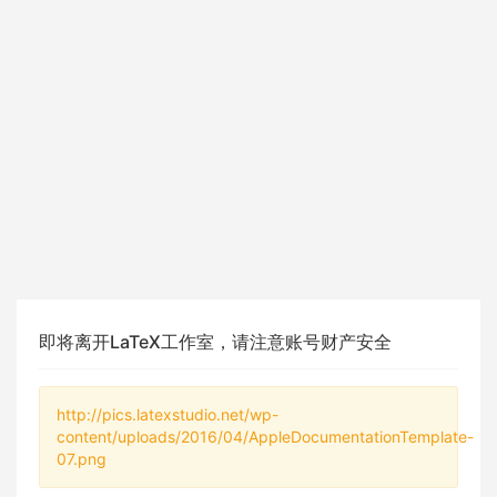
即将离开LaTeX工作室，请注意账号财产安全
http://pics.latexstudio.net/wp-
content/uploads/2016/04/AppleDocumentationTemplate-
07.png