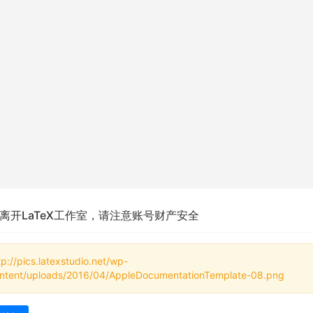
离开LaTeX工作室，请注意账号财产安全
tp://pics.latexstudio.net/wp-
ntent/uploads/2016/04/AppleDocumentationTemplate-08.png