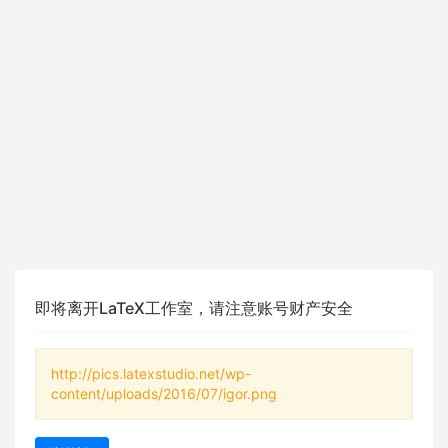
即将离开LaTeX工作室，请注意账号财产安全
http://pics.latexstudio.net/wp-
content/uploads/2016/07/igor.png