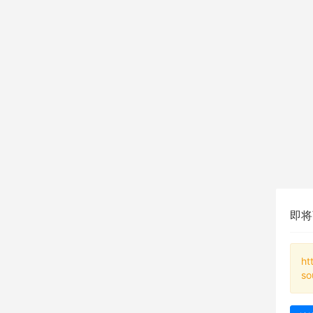
即将
ht
so