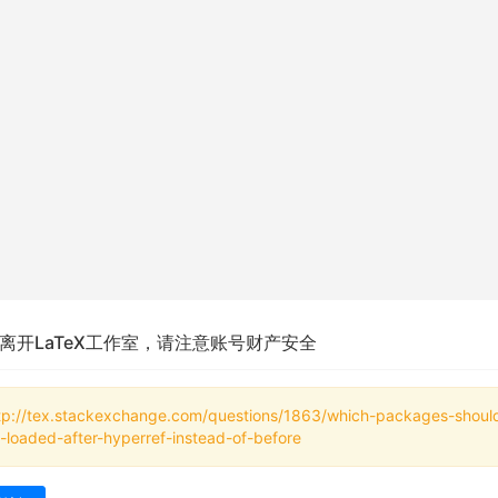
离开LaTeX工作室，请注意账号财产安全
tp://tex.stackexchange.com/questions/1863/which-packages-shoul
-loaded-after-hyperref-instead-of-before