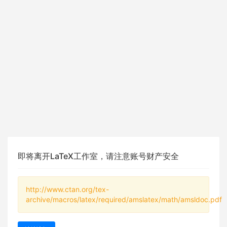
即将离开LaTeX工作室，请注意账号财产安全
http://www.ctan.org/tex-
archive/macros/latex/required/amslatex/math/amsldoc.pdf