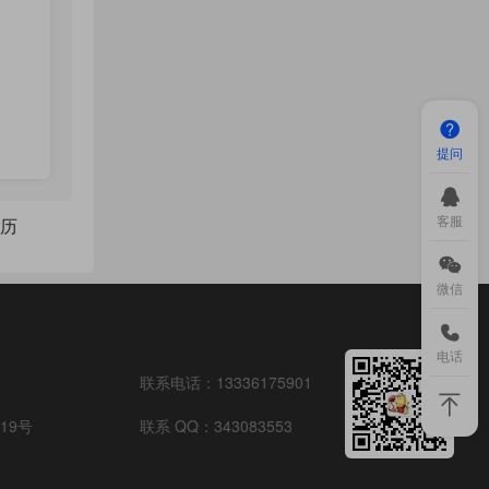
提问
客服
简历
微信
电话
联系电话：
13336175901
19号
联系 QQ：
343083553