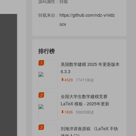
源码属性：转载
转载来自：
https://github.com/ndz-v/nidz
ocv
排行榜
1
美国数学建模 2025 年更新版本
6.3.3
4529
77471阅读
2
全国大学生数学建模竞赛
LaTeX 模板 - 2025年更新
1836
56620阅读
3
刘海洋讲座原稿 《LaTeX 不快
速的入门》