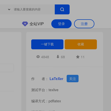
全站VIP
登录
注册
一键下载
收藏
4848
68
11
作 者：
LaTeXer
关注
测试平台：texlive
编译方式：pdflatex