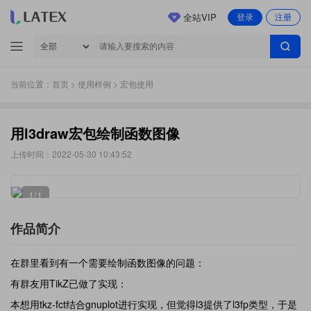
全站VIP
登录
注册
当前位置：
首页
>
使用样例
> 宏包使用
用l3draw宏包绘制函数图像
上传时间：2022-05-30 10:43:52
1
/1
作品简介
在群里看到有一个需要绘制函数图像的问题：
有群友用TikZ已做了实现：
本想用tkz-fct结合gnuplot进行实现，但觉得l3提供了l3fp类型，于是