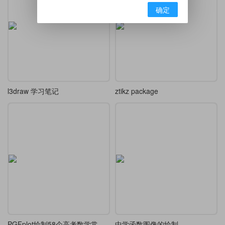
确定
l3draw 学习笔记
ztikz package
PGFplot绘制58个高考数学常见压轴函数题图像
中学函数图像的绘制