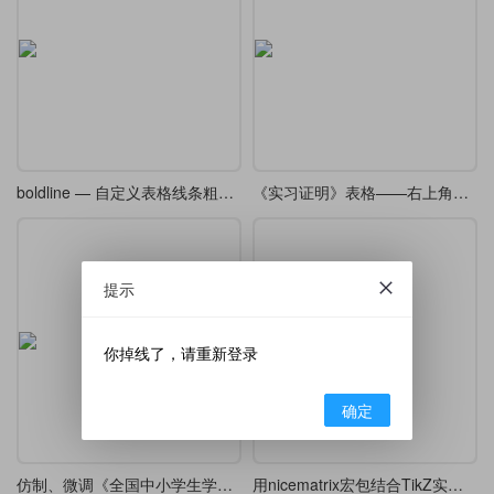
boldline — 自定义表格线条粗细宏包译介
《实习证明》表格——右上角带有连续数字编号
提示
你掉线了，请重新登录
确定
仿制、微调《全国中小学生学籍基础信息登记表》
用nicematrix宏包结合TikZ实现开平方竖式笔算排版