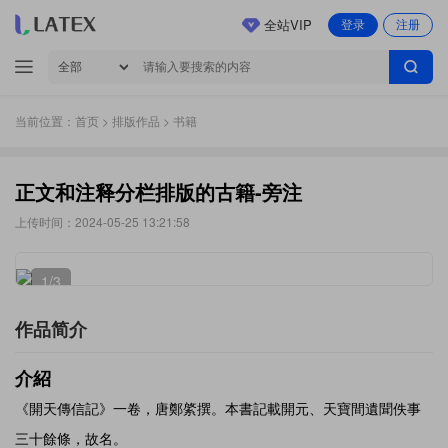
全站VIP
登录
注册
当前位置：
首页
>
排版作品
> 书籍
正文和注释分栏排版的古籍-旁注
上传时间：2024-05-25 13:21:58
1
/3
作品简介
介紹
《開天傳信記》一卷，唐鄭綮撰。本書記載開元、天寶間遺聞佚事
三十餘條，故名。