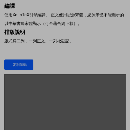
編譯
使用XeLaTeX引擎編譯。 正文使用思源宋體，思源宋體不能顯示的
以中華書局宋體顯示（可至藉合網下載）。
排版說明
版式爲二列，一列正文、一列校勘記。
复制源码