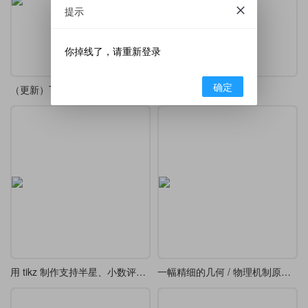
提示
你掉线了，请重新登录
确定
（更新）TikZ-Editor 中文版
TikZ-Editor 中文版
用 tikz 制作支持半星、小数评分显示的星级评分
一幅精细的几何 / 物理机制原理图-转动连杆、轨道及阴影剖面线三维几何投影图