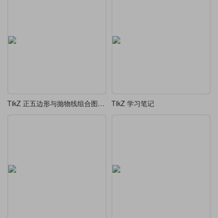
TikZ 正五边形与抛物线组合图形（类似 “花瓣” 或 “星形” 图案）
TikZ 学习笔记