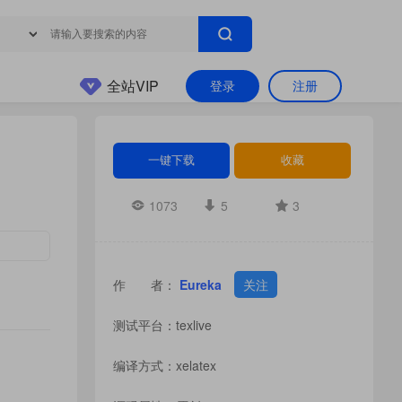
全站VIP
登录
注册
一键下载
收藏
1073
5
3
作 者：
Eureka
关注
测试平台：texlive
编译方式：xelatex