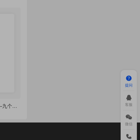
提问
客服
使用cus制作目录——九个例子
微信