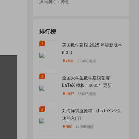
源码属性：原创
排行榜
1
美国数学建模 2025 年更新版本
6.3.3
4530
77490阅读
2
全国大学生数学建模竞赛
LaTeX 模板 - 2025年更新
1837
56637阅读
3
刘海洋讲座原稿 《LaTeX 不快
速的入门》
960
44096阅读