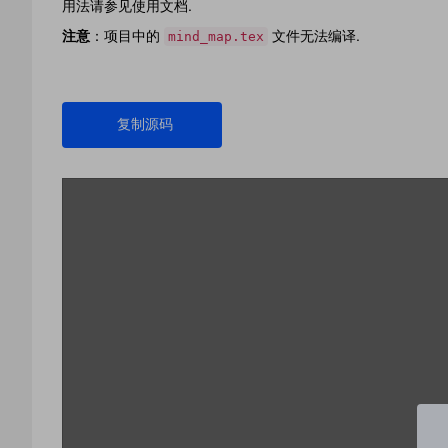
用法请参见使用文档.
注意
：项目中的
文件无法编译.
mind_map.tex
复制源码