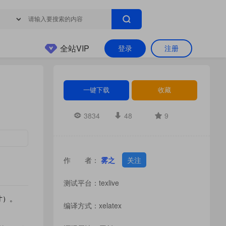
全站VIP
登录
注册
一键下载
收藏
3834
48
9
作 者：
雾之
关注
测试平台：texlive
尺寸）。
编译方式：xelatex