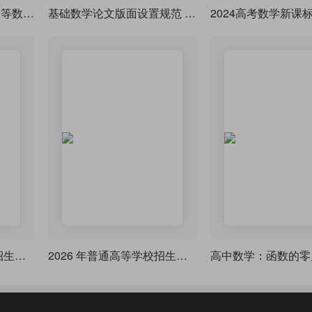
《锦色微积分》 ——高等数学课堂笔记·炫彩版
基础数学论文版面设置规范 LaTeX 模板
2024高考数学新课标
2024 年普通高等学校招生全国统一考试(全国甲卷)
2026 年普通高等学校招生全国统一考试（天津卷）
高中数学：函数的零