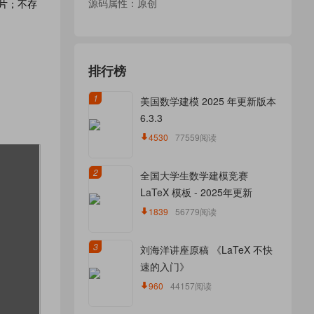
源码属性：原创
图片；不存
排行榜
1
美国数学建模 2025 年更新版本
6.3.3
4530
77559阅读
2
全国大学生数学建模竞赛
LaTeX 模板 - 2025年更新
1839
56779阅读
3
刘海洋讲座原稿 《LaTeX 不快
速的入门》
960
44157阅读