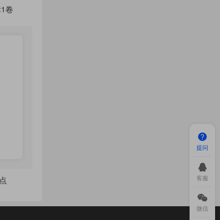
1卷
提问
客服
点
微信