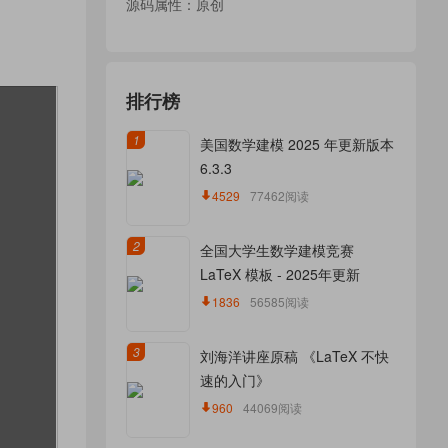
源码属性：原创
排行榜
1
美国数学建模 2025 年更新版本
6.3.3
4529
77462阅读
2
全国大学生数学建模竞赛
LaTeX 模板 - 2025年更新
1836
56585阅读
3
刘海洋讲座原稿 《LaTeX 不快
速的入门》
960
44069阅读