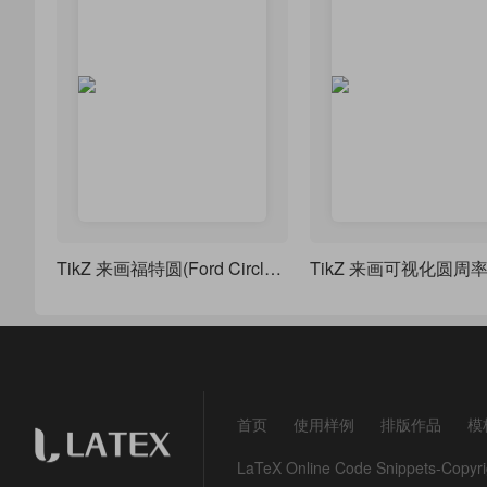
TikZ 来画福特圆(Ford Circles)
TikZ 来画可视化圆周率 
首页
使用样例
排版作品
模
LaTeX Online Code Snippets-Co