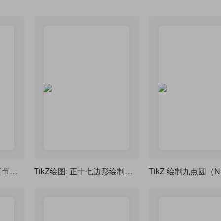
TiKZ 制作一个别致的章节样式
TikZ绘图: 正十七边形绘制步骤图(基于高斯的正十七边形证明)