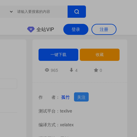
全站VIP
登录
注册
一键下载
收藏
965
4
0
作 者：
孤竹
关注
测试平台：texlive
编译方式：xelatex