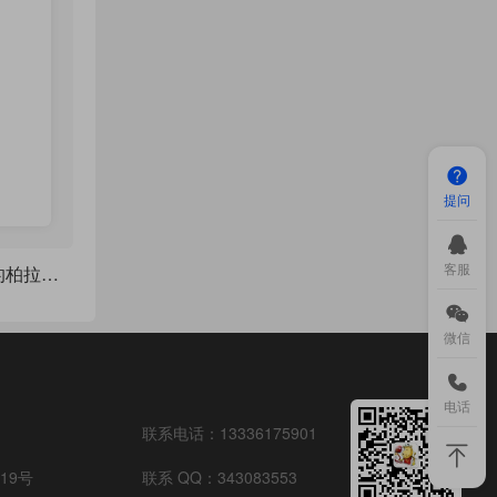
提问
客服
TiKZ 绘制五种经典的柏拉图立体（正多面体）
微信
电话
联系电话：
13336175901
19号
联系 QQ：
343083553