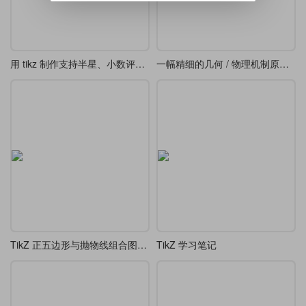
用 tikz 制作支持半星、小数评分显示的星级评分
一幅精细的几何 / 物理机制原理图-转动连杆、轨道及阴影剖面线三维几何投影图
TikZ 正五边形与抛物线组合图形（类似 “花瓣” 或 “星形” 图案）
TikZ 学习笔记