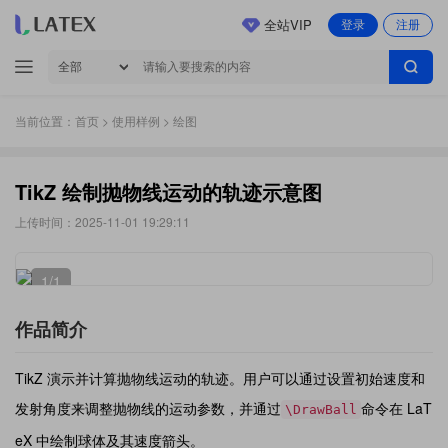
全站VIP
登录
注册
当前位置：
首页
>
使用样例
> 绘图
TikZ 绘制抛物线运动的轨迹示意图
上传时间：2025-11-01 19:29:11
1
/1
作品简介
TikZ 演示并计算抛物线运动的轨迹。用户可以通过设置初始速度和
发射角度来调整抛物线的运动参数，并通过
命令在 LaT
\DrawBall
eX 中绘制球体及其速度箭头。