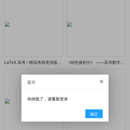
LaTeX 高考 / 模拟考精美排版模板
《锦色微积分》 ——高等数学课堂笔记·炫彩版
提示
你掉线了，请重新登录
确定