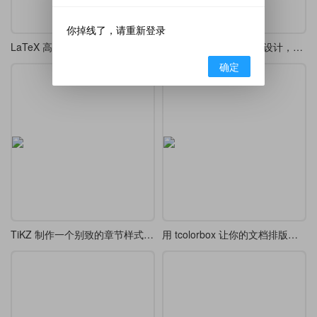
你掉线了，请重新登录
LaTeX 高考 / 模拟考精美排版模板
LaTeX 制作的版面样式设计，漂亮的 tcolorbox 盒子
确定
TiKZ 制作一个别致的章节样式 chap 7
用 tcolorbox 让你的文档排版更精致