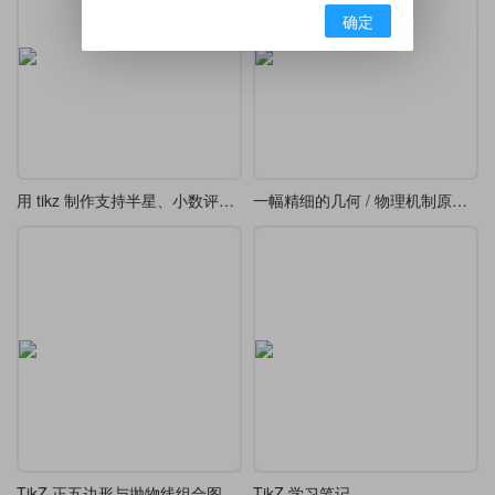
确定
用 tikz 制作支持半星、小数评分显示的星级评分
一幅精细的几何 / 物理机制原理图-转动连杆、轨道及阴影剖面线三维几何投影图
TikZ 正五边形与抛物线组合图形（类似 “花瓣” 或 “星形” 图案）
TikZ 学习笔记