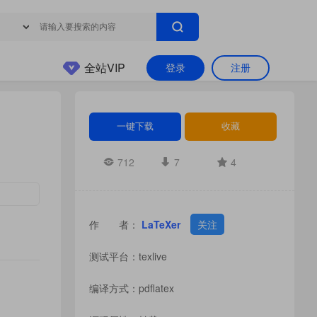
全站VIP
登录
注册
一键下载
收藏
712
7
4
作 者：
LaTeXer
关注
测试平台：texlive
编译方式：pdflatex