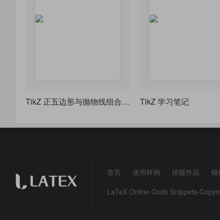
TikZ 正五边形与抛物线组合图形（类似 “花瓣” 或 “星形” 图案）
TikZ 学习笔记
首页
使用样例
排版作品
模
LaTeX Online Code Snippets-Co