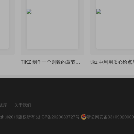
TiKZ 制作一个别致的章节样式
tikz 中利用质心给
板库
关于我们
pyright©2019版权所有
浙ICP备2020033727号
浙公网安备33109020009