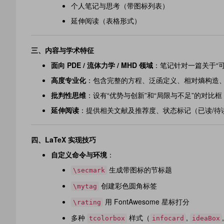
个人笔记与思考（带图标列表）
延伸阅读（表格形式）
三、
内容与学术特征
面向 PDE / 流体力学 / MHD 领域
：笔记针对一篇关于“可
高度专业化
：包含完整的方程、泛函定义、相对熵构造、不等
批判性思维
：设有“优势与创新”和“局限与不足”的对比
延伸阅读
：提供相关文献及推荐度、状态标记（已读/待
四、
LaTeX 实现技巧
自定义命令与环境
：
生成带图标的节标题
\secmark
创建彩色圆角标签
\mytag
用 FontAwesome 星标打分
\rating
多种
样式（
,
tcolorbox
infocard
ideaBox