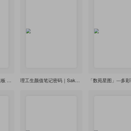
颜值拉满 LaTeX 笔记模板 modernclassnotes，7 种主题随心切换
理工生颜值笔记密码｜Sakura Notes 双模式 LaTeX 模板
「数苑星图」---多