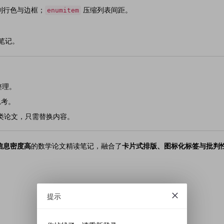
制行色与边框；
压缩列表间距。
enumitem
。
笔记。
整理。
思考。
类论文，只需替换内容。
信息密度高
的数学论文精读笔记，融合了
卡片式排版、图标化标签与批判
提示