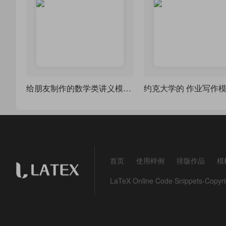
给朋友制作的数学类讲义模板：Overview of Sobolev Spaces
约克大学的 作业写作
首页
使用样例
排版作品
模
LaTeX Online Code Snippets-Co