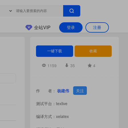
全站VIP
登录
注册
一键下载
收藏
1159
35
4
作 者：
杨建伟
关注
测试平台：texlive
编译方式：xelatex