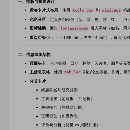
一、
排版与视觉设计
紧凑卡片式布局
：使用
和
构建
tcolorbox
minipage
色彩分区
：定义多组颜色（蓝、绿、橙、紫、红），用
图标辅助
：通过
引入图标（如书、用
fontawesome5
页边距极小
（上下 10/8 mm，左右 14 mm），最
二、
信息组织架构
顶部头卡
：包含标题、日期、标签、阅读者、编号等元
主信息表格
：使用
列出论文标题、作者、期刊
tabular
分节卡片
：
问题陈述与研究背景
主要结果（定理框 + 注记框）
关键技巧（并排对比框）
证明框架（步骤列表）
评价与分析（优势 vs 局限并排）