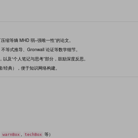
压缩等熵 MHD 弱–强唯一性”的论文。
式推导、Gronwall 论证等数学细节。
框，以及“个人笔记与思考”部分，鼓励深度反思。
读/经典），便于知识网络构建。
,
,
等）
warnBox
techBox