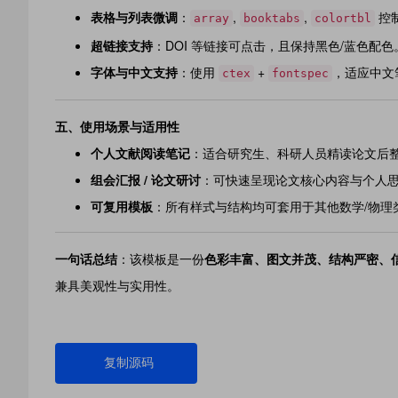
表格与列表微调
：
,
,
控
array
booktabs
colortbl
超链接支持
：DOI 等链接可点击，且保持黑色/蓝色配色
字体与中文支持
：使用
+
，适应中文
ctex
fontspec
五、
使用场景与适用性
个人文献阅读笔记
：适合研究生、科研人员精读论文后
组会汇报 / 论文研讨
：可快速呈现论文核心内容与个人
可复用模板
：所有样式与结构均可套用于其他数学/物理
一句话总结
：该模板是一份
色彩丰富、图文并茂、结构严密、
兼具美观性与实用性。
复制源码