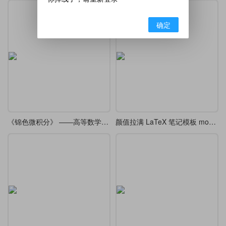
确定
《锦色微积分》 ——高等数学课堂笔记·炫彩版
颜值拉满 LaTeX 笔记模板 modernclassnotes，7 种主题随心切换