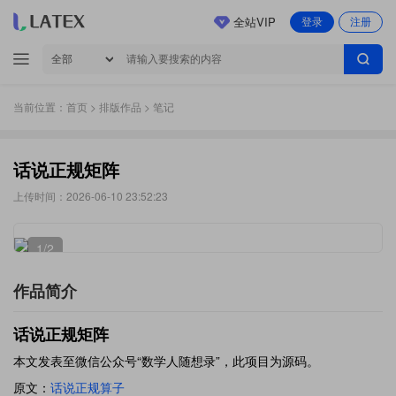
全站VIP
登录
注册
当前位置：
首页
>
排版作品
> 笔记
话说正规矩阵
上传时间：2026-06-10 23:52:23
1
/2
作品简介
话说正规矩阵
本文发表至微信公众号“数学人随想录”，此项目为源码。
原文：
话说正规算子