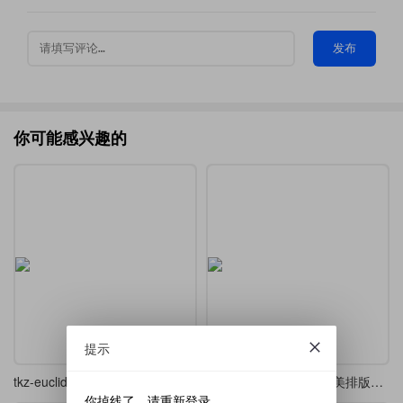
发布
你可能感兴趣的
提示
tkz-euclide5.13学习笔记
LaTeX 高考 / 模拟考精美排版模板
你掉线了，请重新登录