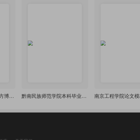
华北水电水利大学非官方博（硕）士毕业论文模板1.0版
黔南民族师范学院本科毕业论文开题报告
南京工程学院论文模