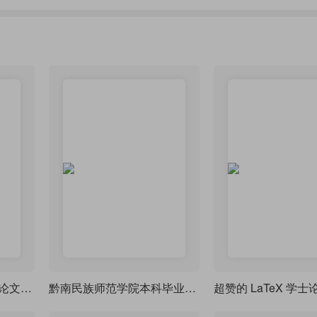
中北大学论文毕业设计论文模板1.0
黔南民族师范学院本科毕业论文（理科类）模板
超赞的 LaTeX 学