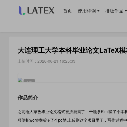
首页
使用样例
排版作品
当前位置：
首页
>
模板库
> 毕业论文
大连理工大学本科毕业论文LaTeX模
上传时间：2026-06-21 16:25:33
1
/6
作品简介
之前给人家改毕业论文格式被折磨疯了，干脆拿Kimi搓了个本
顺便把word模板转了个pdf也上传到这个项目里了，写作过程