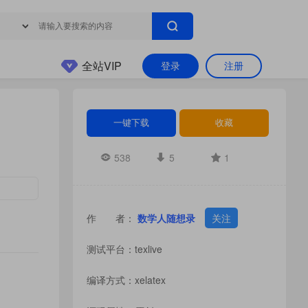
全站VIP
登录
注册
一键下载
收藏
538
5
1
作 者：
数学人随想录
关注
测试平台：texlive
编译方式：xelatex