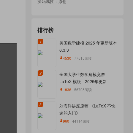
源码属性：原创
排行榜
1
美国数学建模 2025 年更新版本
6.3.3
4530
77515阅读
2
全国大学生数学建模竞赛
LaTeX 模板 - 2025年更新
1838
56705阅读
3
刘海洋讲座原稿 《LaTeX 不快
速的入门》
960
44114阅读