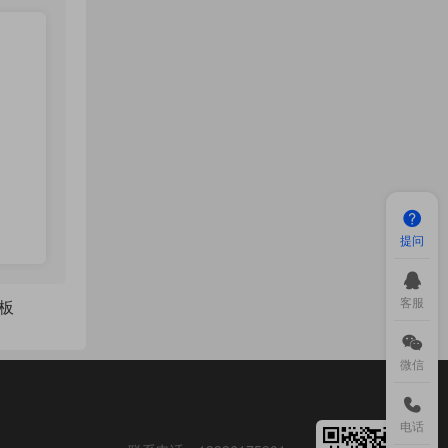
提问
客服
板
微信
电话