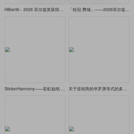
Hilbert6-- 2026 菲尔兹奖获得者邓煜学术报告的 beamer （复刻 ）
「桂冠·费城」——2026菲尔兹奖Beamer主题
StickerHarmony——彩虹贴纸·Beamer
关于逆矩阵的华罗庚等式的多种解法