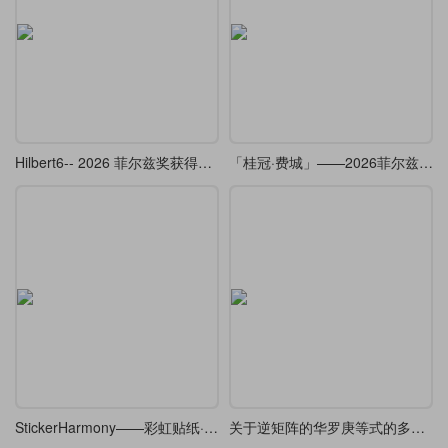
Hilbert6-- 2026 菲尔兹奖获得者邓煜学术报告的 beamer （复刻 ）
「桂冠·费城」——2026菲尔兹奖Beamer主题
StickerHarmony——彩虹贴纸·Beamer
关于逆矩阵的华罗庚等式的多种解法