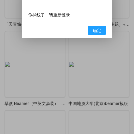
你掉线了，请重新登录
「天青简+月洞青影」 —— 演示文稿
Armyday（八一建军节主题）+ festive（喜庆装饰风格）+ redgold（红金配色体系）
确定
翠微 Beamer（中英文套装）---A Green Mountains Beamer Theme
中国地质大学(北京)beamer模版