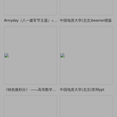
Armyday（八一建军节主题）+ festive（喜庆装饰风格）+ redgold（红金配色体系）
中国地质大学(北京)beamer模版
《锦色微积分》 ——高等数学课堂笔记·炫彩版
中国地质大学(北京)答辩ppt