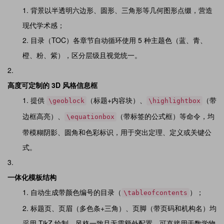
背景以半透明六边形、圆形、三角形等几何图形点缀，营造
现代学术感；
目录（TOC）各章节自动循环使用 5 种主题色（蓝、青、
橙、粉、紫），区分层级且视觉统一。
高度可定制的 3D 风格信息框
提供
（标题+内容块）、
（带
\geoblock
\highlightbox
边框高亮）、
（带标签的公式框）等命令，均
\equationbox
带模糊阴影、圆角和色彩标识，用于突出定理、定义或关键公
式。
一体化模板结构
自动生成带颜色编号的目录（
）；
\tableofcontents
标题页、页眉（多色条+三角）、页脚（带页码和机构名）均
采用 TikZ 绘制，风格一致且无需额外配置，可直接用于数学物