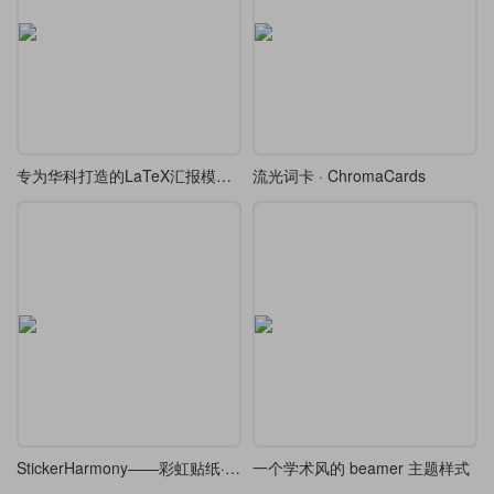
专为华科打造的LaTeX汇报模板，开题/答辩通用
流光词卡 · ChromaCards
StickerHarmony——彩虹贴纸·Beamer
一个学术风的 beamer 主题样式