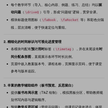
每个教学环节（导入、核心内容、例题、练习、总结）均以
驱
动问题
（
）引导，形成“问题链”逻辑，贯穿全课。
\driveQ
模块标题使用图标（
、
等）和彩色分隔
\faBook
\faRocket
线，层次清晰，便于快速定位与重组。
2.
精细化的时间标识与可视化进度管理
各模块均配有
预计用时
标签（
），并在末尾设有
时
\timetag
间分配条形图
，直观展示各环节时长比例。
页眉中嵌入教案版本号、课程名称，页脚显示页码，便于课堂
参考与版本追踪。
3.
丰富的教学辅助组件（板书预览、反思留白）
提供
板书布局示意
（TikZ 绘制），模拟黑板分区，帮助教师规
划书写内容与逻辑顺序。
预留
教学反思区域
（带提示问题），供课后记录改进点，体现