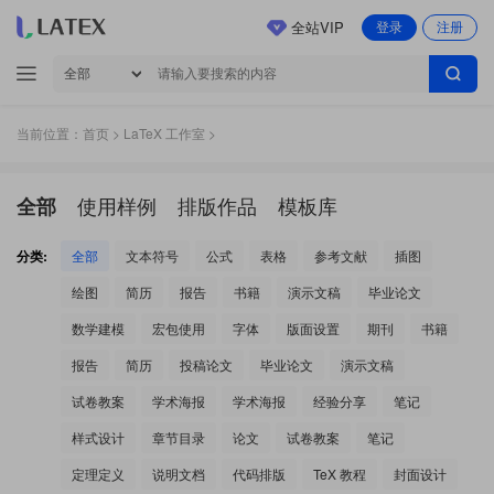
全站VIP
登录
注册
当前位置：
首页
>
LaTeX 工作室
>
使用样例
排版作品
模板库
全部
分类:
全部
文本符号
公式
表格
参考文献
插图
绘图
简历
报告
书籍
演示文稿
毕业论文
数学建模
宏包使用
字体
版面设置
期刊
书籍
报告
简历
投稿论文
毕业论文
演示文稿
试卷教案
学术海报
学术海报
经验分享
笔记
样式设计
章节目录
论文
试卷教案
笔记
定理定义
说明文档
代码排版
TeX 教程
封面设计