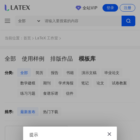
全站VIP
登录
注册
当前位置：
首页
>
LaTeX 工作室
>
全部
使用样例
排版作品
模板库
分类:
全部
简历
报告
书籍
演示文稿
毕业论文
数学建模
期刊
学术海报
笔记
论文
试卷教案
练习习题
食谱乐谱
信件
排序:
最新发布
热门下载
提示