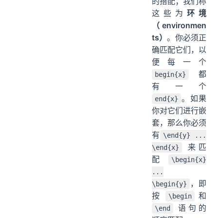
的搭配；我们称
这些为
环境
（environmen
ts）
。你必须正
确匹配它们，以
便每一个
都
begin{x}
有一个
。如果
end{x}
你对它们进行嵌
套，那么你必须
有
\end{y} ...
来匹
\end{x}
配
\begin{x}
...
，即
\begin{y}
按
和
\begin
语句的
\end