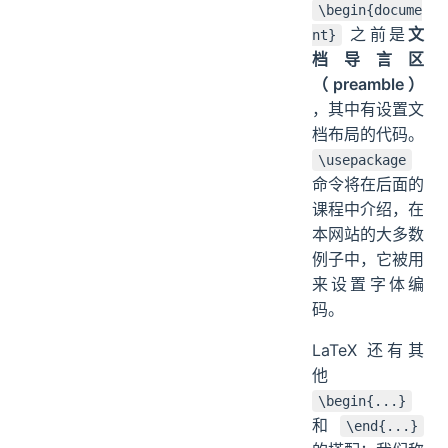
\begin{docume
之前是
文
nt}
档导言区
（preamble）
，其中有设置文
档布局的代码。
\usepackage
命令将在后面的
课程中介绍，在
本网站的大多数
例子中，它被用
来设置字体编
码。
LaTeX 还有其
他
\begin{...}
和
\end{...}