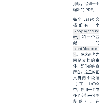
排版，得到一个
输出的 PDF。
每个 LaTeX 文
档都有一个
\begin{docume
和一个匹
nt}
配的
\end{document
。在这两者之
}
间是文档的
主
体
，即你的内容
所在。这里的正
文有两个段落
（在 LaTeX
中，你用一个或
多个空行来分隔
段落）。在