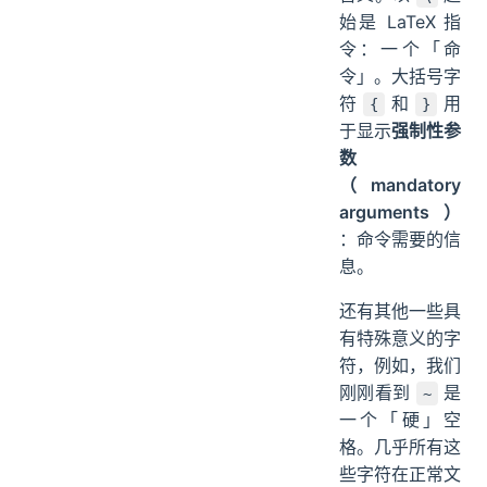
始是 LaTeX 指
令：一个「命
令」。大括号字
符
和
用
{
}
于显示
强制性参
数
（mandatory
arguments）
：命令需要的信
息。
还有其他一些具
有特殊意义的字
符，例如，我们
刚刚看到
是
~
一个「硬」空
格。几乎所有这
些字符在正常文