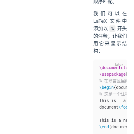
顺序匹配。
我们可以在
LaTeX 文件中
添加以
开头
%
的注释；让我们
用它来显示结
构：
\documentclass
\usepackage
[
T1
% 在导言区里的注
\begin
{
documen
% 这是一个注释
This is   a si
document
\footn
This is a new 
\end
{
document
}