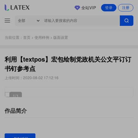
全站VIP
登录
注册
当前位置：
首页
>
使用样例
> 版面设置
利用【textpos】宏包绘制党政机关公文平订订
书钉参考点
上传时间：2020-08-02 17:12:16
1
/1
作品简介