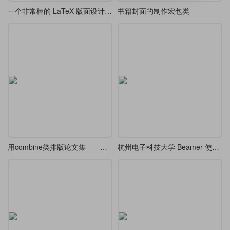
一个非常棒的 LaTeX 版面设计-精美边框和双栏布局
书籍封面的制作宏包类
用combine类排版论文集——以钱学森《论系统工程》为例
杭州电子科技大学 Beamer 使用用例