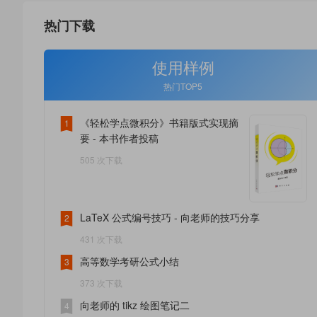
热门下载
使用样例
热门TOP5
《轻松学点微积分》书籍版式实现摘
1
要 - 本书作者投稿
505 次下载
LaTeX 公式编号技巧 - 向老师的技巧分享
2
431 次下载
高等数学考研公式小结
3
373 次下载
向老师的 tikz 绘图笔记二
4