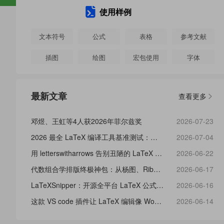
使用样例
文本符号
公式
表格
参考文献
插图
绘图
宏包使用
字体
版面设置
样式设计
章节目录
定理定义
最新文章
查看更多
代码排版
封面设计
段落盒子
算法排版
基础概念
列表样式
邓煜、王虹等4人获2026年菲尔兹奖
2026-07-23
2026 最全 LaTeX 编译工具基准测试：速度、易用性、输出全维度打分
2026-07-04
用 letterswitharrows 告别丑陋的 LaTeX 向量箭头，公式箭头实现“动态自适应”！
2026-06-22
代数组合学排版终极神包：从杨图、Ribbon到传统中式算盘，它全包了！
2026-06-17
LaTeXSnipper：开源全平台 LaTeX 公式工作台与 Office 插件
2026-06-16
这款 VS code 插件让 LaTeX 编辑像 Word 一样实时预览！
2026-06-14