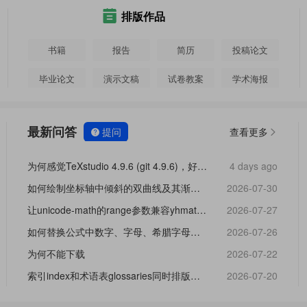
排版作品
书籍
报告
简历
投稿论文
毕业论文
演示文稿
试卷教案
学术海报
经验分享
笔记
说明文档
TeX 教程
最新问答
提问
查看更多
日历笔记
练习习题
论文
为何感觉TeXstudio 4.9.6 (git 4.9.6)，好像不怎么稳定
4 days ago
如何绘制坐标轴中倾斜的双曲线及其渐近线？
2026-07-30
让unicode-math的range参数兼容yhmath提供的「圆括号」？
2026-07-27
如何替换公式中数字、字母、希腊字母、标点符号为罗马体不影响其他数学符号字体？
2026-07-26
为何不能下载
2026-07-22
索引index和术语表glossaries同时排版，glossaries加载不出来的问题
2026-07-20