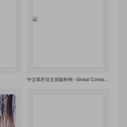
中文双栏论文排版样例 - Global Contrast based Salient Region Detection 中译