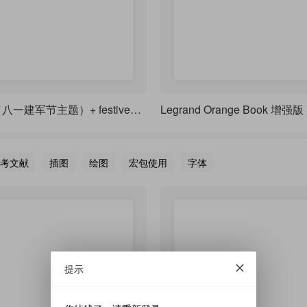
Armyday（八一建军节主题）+ festive（喜庆装饰风格）+ redgold（红金配色体系）
Legrand Orange Book 增强版
考文献
插图
绘图
宏包使用
字体
提示