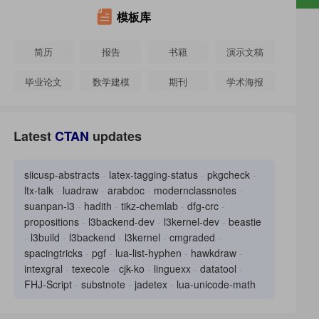
模板库
简历
报告
书籍
演示文稿
毕业论文
数学建模
期刊
学术海报
笔记
论文
试卷教案
练习习题
Latest
CTAN
updates
食谱乐谱
信件
siicusp-abstracts
-
latex-tagging-status
-
pkgcheck
-
ltx-talk
-
luadraw
-
arabdoc
-
modernclassnotes
-
suanpan-l3
-
hadith
-
tikz-chemlab
-
dfg-crc
-
propositions
-
l3backend-dev
-
l3kernel-dev
-
beastie
-
l3build
-
l3backend
-
l3kernel
-
cmgraded
-
spacingtricks
-
pgf
-
lua-list-hyphen
-
hawkdraw
-
intexgral
-
texecole
-
cjk-ko
-
linguexx
-
datatool
-
FHJ-Script
-
substnote
-
jadetex
-
lua-unicode-math