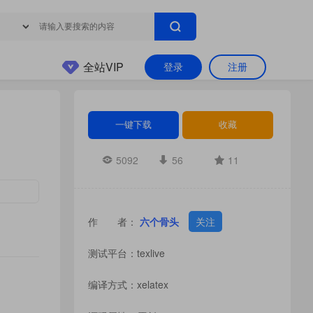
全站VIP
登录
注册
一键下载
收藏
5092
56
11
作 者：
六个骨头
关注
测试平台：texlive
编译方式：xelatex