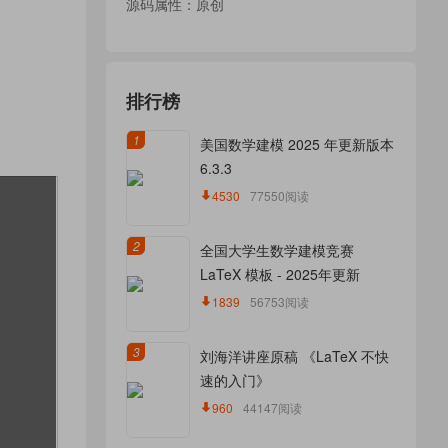
源码属性：原创
排行榜
1
美国数学建模 2025 年更新版本
6.3.3
4530
77550阅读
2
全国大学生数学建模竞赛
LaTeX 模板 - 2025年更新
1839
56753阅读
3
刘海洋讲座原稿 《LaTeX 不快
速的入门》
960
44147阅读