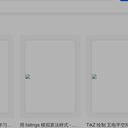
HFUT仪器学院《机器学习中的优化方法》笔记（考试内容）
用 listings 模拟算法样式 - 写算法就再也不麻烦了