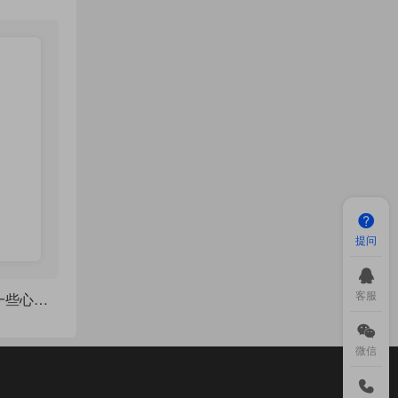
提问
客服
algorithm2e 使用的一些心得 - 配视频教程
微信