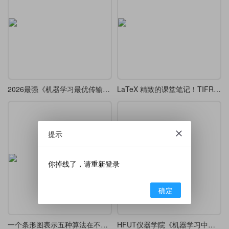
2026最强《机器学习最优传输》神级教材，LaTeX 排版代码全开源
LaTeX 精致的课堂笔记！TIFR算法课笔记学霸宝藏
提示
你掉线了，请重新登录
确定
一个条形图表示五种算法在不同问题上的执行时间
HFUT仪器学院《机器学习中的优化方法》笔记（考试内容）