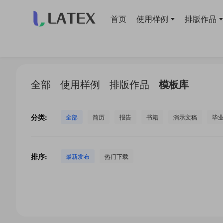
首页
使用样例
排版作品
当前位置：
首页
>
LaTeX 工作室
>
全部
使用样例
排版作品
模板库
分类:
全部
简历
报告
书籍
演示文稿
毕
排序:
最新发布
热门下载