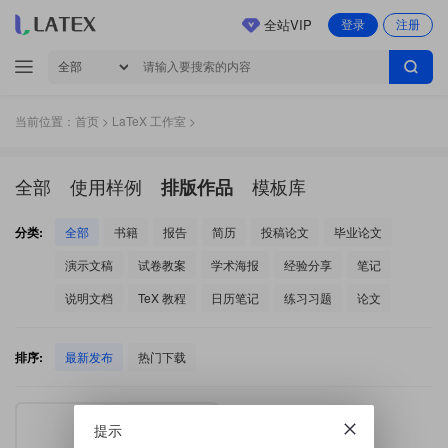
全站VIP
登录
注册
当前位置：
首页
>
LaTeX 工作室
>
全部
使用样例
模板库
排版作品
分类:
全部
书籍
报告
简历
投稿论文
毕业论文
演示文稿
试卷教案
学术海报
经验分享
笔记
说明文档
TeX 教程
日历笔记
练习习题
论文
排序:
最新发布
热门下载
提示