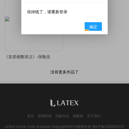
你掉线了，请重新登录
确定
《实变函数讲义》-张敬信
没有更多作品了
首页
使用样例
排版作品
模板库
关于我们
LaTeX Online Code Snippets-Copyright©2019版权所有
浙ICP备2020033727