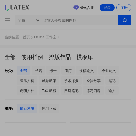
全站VIP
登录
注册
当前位置：
首页
>
LaTeX 工作室
>
全部
使用样例
模板库
排版作品
分类:
全部
书籍
报告
简历
投稿论文
毕业论文
演示文稿
试卷教案
学术海报
经验分享
笔记
说明文档
TeX 教程
日历笔记
练习习题
论文
排序:
最新发布
热门下载