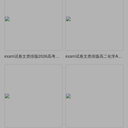
exam试卷文类排版2026高考数学试卷(卷1)A4-A3
exam试卷文类排版高二化学A4试卷(节选，带装订线)