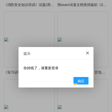
《消防安全知识培训》试题(用exam试卷文档类排版)
用exam试卷文档类排版的《2025年禁毒知识竞赛》
提示
你掉线了，请重新登录
《实习证明》表格——右上角带有连续数字编号
用 padcount 和 multido 宏包批量生成票据的数字 No. 编号
确定