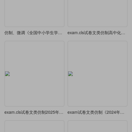
仿制、微调《全国中小学生学籍基础信息登记表》
exam.cls试卷文类仿制高中化学试卷（带装订线）
exam.cls试卷文类仿制2025年高考数学试卷（带装订线）
exam试卷文类仿制《2024年高考语文试卷》