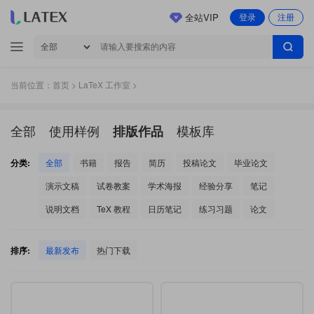
全站VIP
登录
注册
当前位置：
首页
>
LaTeX 工作室
>
全部
使用样例
模板库
排版作品
分类:
全部
书籍
报告
简历
投稿论文
毕业论文
演示文稿
试卷教案
学术海报
经验分享
笔记
说明文档
TeX 教程
日历笔记
练习习题
论文
排序:
最新发布
热门下载