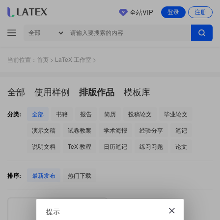
全站VIP
登录
注册
当前位置：
首页
>
LaTeX 工作室
>
全部
使用样例
模板库
排版作品
分类:
全部
书籍
报告
简历
投稿论文
毕业论文
演示文稿
试卷教案
学术海报
经验分享
笔记
说明文档
TeX 教程
日历笔记
练习习题
论文
排序:
最新发布
热门下载
提示