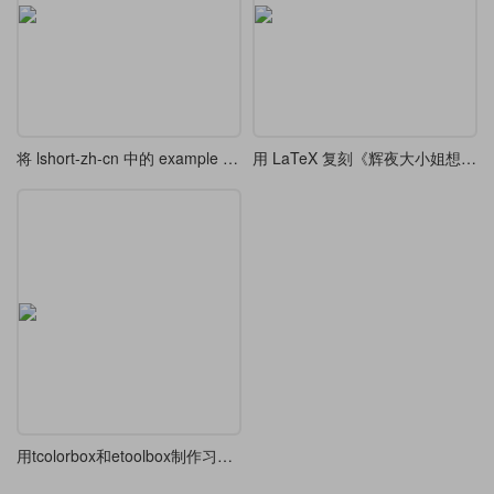
将 lshort-zh-cn 中的 example 环境摘出来
用 LaTeX 复刻《辉夜大小姐想让我告白》第二季标题
用tcolorbox和etoolbox制作习题环境