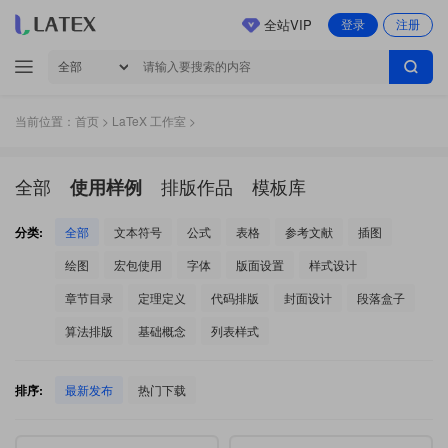
全站VIP
登录
注册
当前位置：
首页
>
LaTeX 工作室
>
全部
排版作品
模板库
使用样例
分类:
全部
文本符号
公式
表格
参考文献
插图
绘图
宏包使用
字体
版面设置
样式设计
章节目录
定理定义
代码排版
封面设计
段落盒子
算法排版
基础概念
列表样式
排序:
最新发布
热门下载