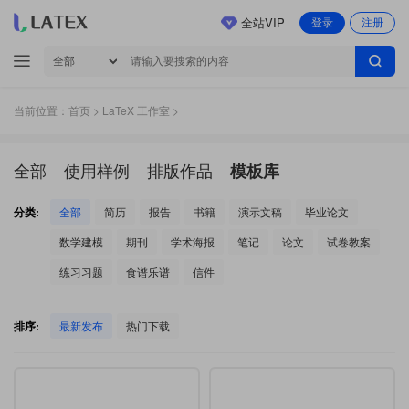
全站VIP
登录
注册
当前位置：
首页
>
LaTeX 工作室
>
全部
使用样例
排版作品
模板库
分类:
全部
简历
报告
书籍
演示文稿
毕业论文
数学建模
期刊
学术海报
笔记
论文
试卷教案
练习习题
食谱乐谱
信件
排序:
最新发布
热门下载