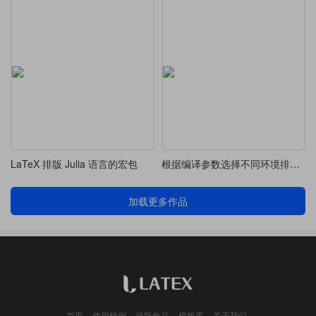
LaTeX 排版 Julia 语言的宏包
根据编译参数选择不同环境排版代码抄录的方法
加载更多作品
首页
使用样例
排版作品
模板库
关于我们