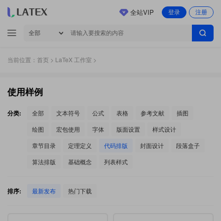
全站VIP
登录
注册
当前位置：
首页
>
LaTeX 工作室
>
使用样例
分类:
全部
文本符号
公式
表格
参考文献
插图
绘图
宏包使用
字体
版面设置
样式设计
章节目录
定理定义
代码排版
封面设计
段落盒子
算法排版
基础概念
列表样式
排序:
最新发布
热门下载