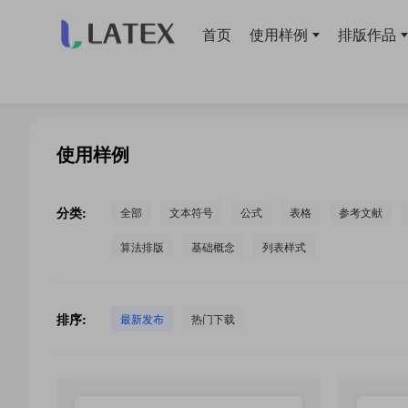
首页
使用样例
排版作品
当前位置：
首页
>
LaTeX 工作室
>
使用样例
分类:
全部
文本符号
公式
表格
参考文献
算法排版
基础概念
列表样式
排序:
最新发布
热门下载