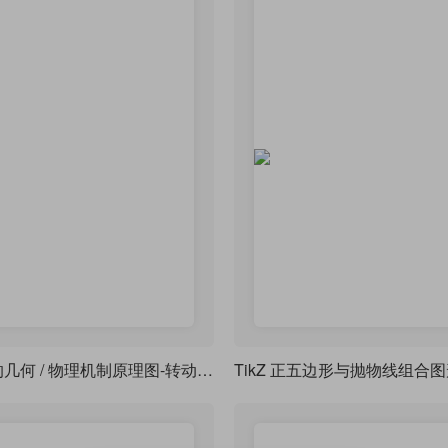
一幅精细的几何 / 物理机制原理图-转动连杆、轨道及阴影剖面线三维几何投影图