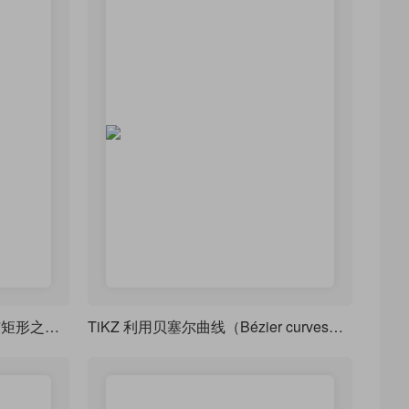
TiKZ 绘制板书风圆与圆、圆与矩形之间的相交关系
TiKZ 利用贝塞尔曲线（Bézier curves）精确绘制艺术感的三叶草