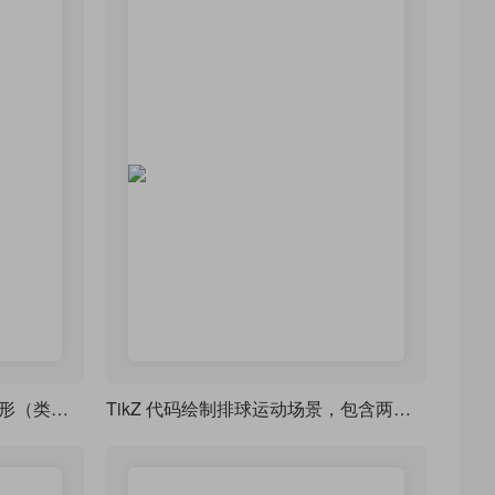
TikZ 正五边形与抛物线组合图形（类似 “花瓣” 或 “星形” 图案）
TikZ 代码绘制排球运动场景，包含两名运动员和排球轨迹