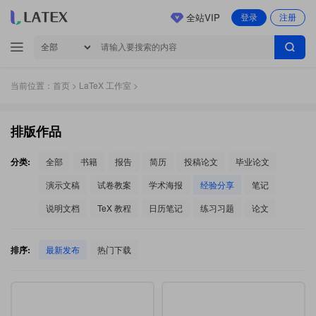
全站VIP
登录
注册
当前位置：
首页
>
LaTeX 工作室
>
排版作品
分类:
全部
书籍
报告
简历
投稿论文
毕业论文
演示文稿
试卷教案
学术海报
经验分享
笔记
说明文档
TeX 教程
日历笔记
练习习题
论文
排序:
最新发布
热门下载