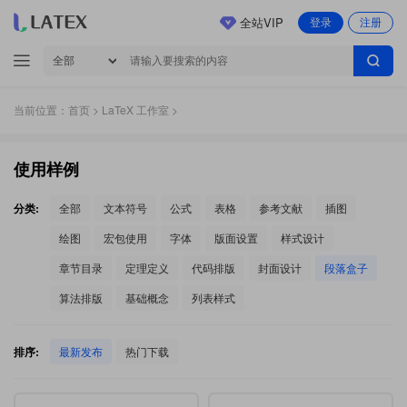
全站VIP
登录
注册
当前位置：
首页
>
LaTeX 工作室
>
使用样例
分类:
全部
文本符号
公式
表格
参考文献
插图
绘图
宏包使用
字体
版面设置
样式设计
章节目录
定理定义
代码排版
封面设计
段落盒子
算法排版
基础概念
列表样式
排序:
最新发布
热门下载