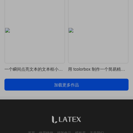
一个瞬间点亮文本的文本框小宏包
用 tcolorbox 制作一个简易精致的练习页面
加载更多作品
首页
使用样例
排版作品
模板库
关于我们