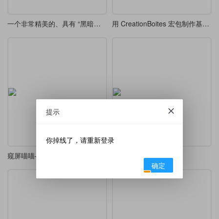
一个非常精美的、具有 “黑暗幻想” 风格 tcolorbox 定义
用 CreationBoites 宏包制作基本示例 - 非常好用
提示
你掉线了，请重新登录
窥屏喵喵—一个 tcolorbox 样式
6个彩色文本框
确定