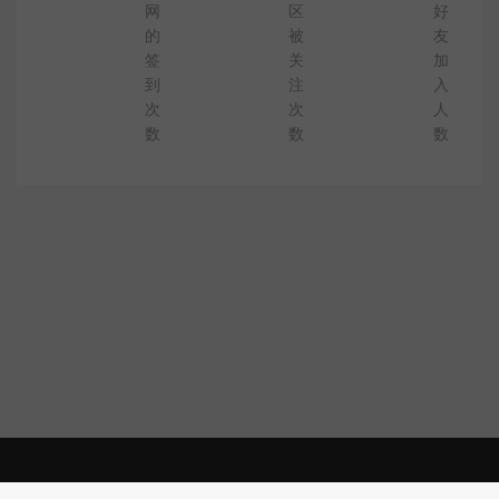
网
区
好
的
被
友
签
关
加
到
注
入
次
次
人
数
数
数