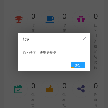
0
0
0
你
你
社
在
在
区
社
社
回
提示
区
区
答
提
回
被
问
答
采
你掉线了，请重新登录
次
次
纳
数
数
次
确定
数
0
0
0
你
你
你
在
在
邀
官
社
请