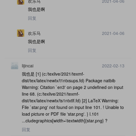
欢乐马
2021-04-06
我也是啊
回复
欢乐马
2021-04-06
我也是啊
回复
lijincai
2022-02-13
我也是 [1] (c:/texlive/2021/texmf-
dist/tex/latex/newtx/t1ntxsups.fd) Package natbib
Warning: Citation `en3' on page 2 undefined on input
line 68. (c:/texlive/2021/texmf-
dist/tex/latex/newtx/ts1ntxtlf.fd) [2] LaTeX Warning:
File `star.png' not found on input line 101. ! Unable to
load picture or PDF file 'star.png'. } l.101
...cludegraphics[width=\textwidth]{star.png} ?
回复