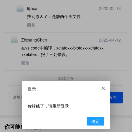
lijincai
2022-02-13
找到原因了：是缺两个图文件
回复
ZhixiangChen
2022-04-12
在vs code中编译，xelatex->bibtex->xelatex-
>xelatex，报了三处错误。
回复
加载更多
提示
发布
你掉线了，请重新登录
确定
你可能感兴趣的