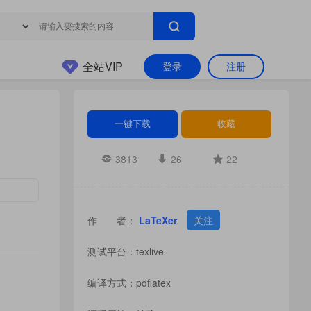
全站VIP
登录
注册
一键下载
收藏
3813
26
22
作 者：
LaTeXer
关注
测试平台：texlive
编译方式：pdflatex