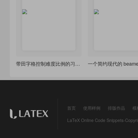
带田字格控制难度比例的习题模板
首页
使用样例
排版作品
模
LaTeX Online Code Snippets-Co