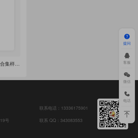
提问
客服
LaTeX 制作的习题集合集样式 - 30个供您选择
微信
电话
联系电话：
13336175901
19号
联系 QQ：
343083553