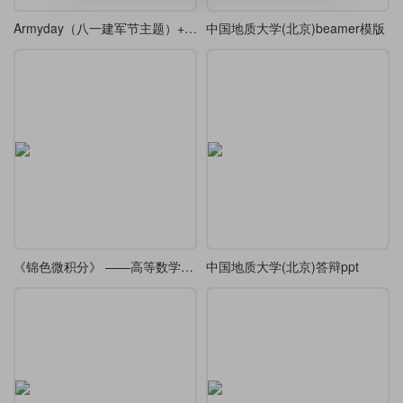
Armyday（八一建军节主题）+ festive（喜庆装饰风格）+ redgold（红金配色体系）
中国地质大学(北京)beamer模版
《锦色微积分》 ——高等数学课堂笔记·炫彩版
中国地质大学(北京)答辩ppt