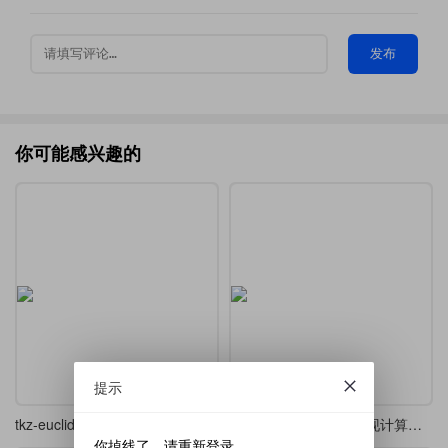
发布
你可能感兴趣的
提示
tkz-euclide5.13学习笔记
用tkz-elements宏包实现计算与绘制分离的欧氏几何绘图
你掉线了，请重新登录