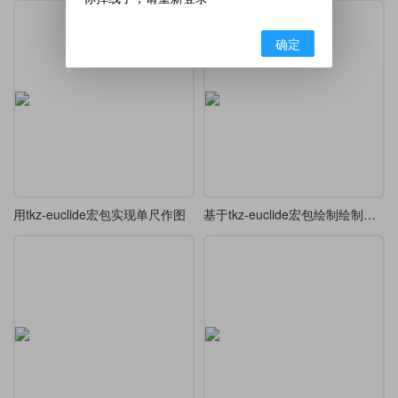
确定
用tkz-euclide宏包实现单尺作图
基于tkz-euclide宏包绘制绘制求解线段长度平面几何图方法二