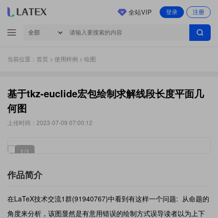
全站VIP
登录
注册
当前位置：
首页
>
使用样例
> 绘图
基于tkz-euclide宏包绘制求解线段长度平面几
何图
上传时间：2023-07-09 07:00:12
1
/1
作品简介
在LaTeX技术交流1群(91940767)中看到有这样一个问题:
从命题的
角度来分析，该图显然是有意用错误的绘制方式误导读者以为上下