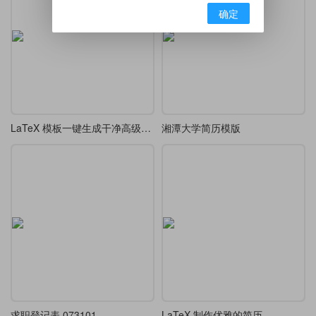
确定
LaTeX 模板一键生成干净高级极简学术 CV
湘潭大学简历模版
求职登记表 073101
LaTeX 制作优雅的简历